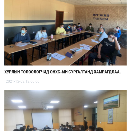
ХУРЛЫН ТӨЛӨӨЛӨГЧИД ОНХС-ЫН СУРГАЛТАНД ХАМРАГДЛАА.
2021-12-02 12:00:00