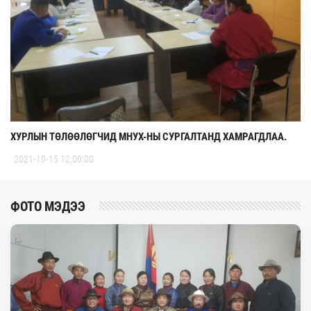
ХУРЛЫН ТӨЛӨӨЛӨГЧИД МНУХ-НЫ СУРГАЛТАНД ХАМРАГДЛАА.
2021-10-15 12:00:00
ФОТО МЭДЭЭ