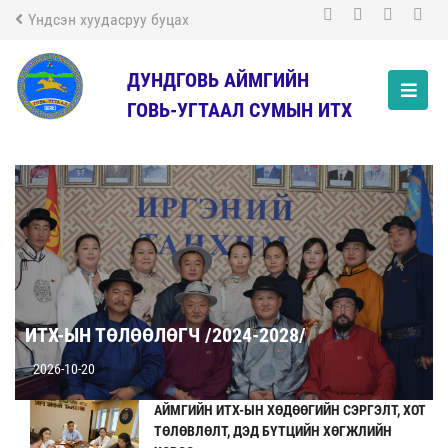
Үндсэн хуудасруу буцах
ДУНДГОВЬ АЙМГИЙН
ГОВЬ-УГТААЛ СУМЫН ИТХ
ИТХ-ЫН ТӨЛӨӨЛӨГЧ /2024-2028/
2026-10-20
АЙМГИЙН ИТХ-ЫН ХӨДӨӨГИЙН СЭРГЭЛТ, ХОТ
ТӨЛӨВЛӨЛТ, ДЭД БҮТЦИЙН ХӨГЖЛИЙН