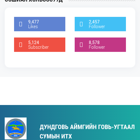
9,477
2,457
Likes
Follower
5,124
8,578
Subscriber
Follower
ДУНДГОВЬ АЙМГИЙН ГОВЬ-УГТААЛ
СУМЫН ИТХ